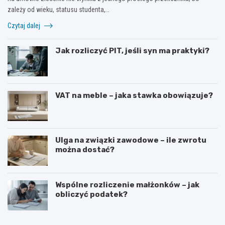
zależy od wieku, statusu studenta,…
Czytaj dalej
Jak rozliczyć PIT, jeśli syn ma praktyki?
VAT na meble – jaka stawka obowiązuje?
Ulga na związki zawodowe – ile zwrotu
można dostać?
Wspólne rozliczenie małżonków – jak
obliczyć podatek?
S
J
t
a