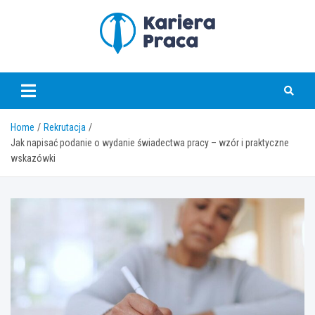
Skip
to
content
karierapraca.pl
Home
Rekrutacja
Jak napisać podanie o wydanie świadectwa pracy – wzór i praktyczne
wskazówki