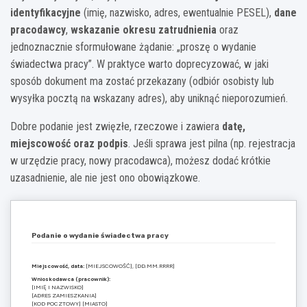
identyfikacyjne
(imię, nazwisko, adres, ewentualnie PESEL),
dane
pracodawcy
,
wskazanie okresu zatrudnienia
oraz
jednoznacznie sformułowane żądanie: „proszę o wydanie
świadectwa pracy”. W praktyce warto doprecyzować, w jaki
sposób dokument ma zostać przekazany (odbiór osobisty lub
wysyłka pocztą na wskazany adres), aby uniknąć nieporozumień.
Dobre podanie jest zwięzłe, rzeczowe i zawiera
datę,
miejscowość oraz podpis
. Jeśli sprawa jest pilna (np. rejestracja
w urzędzie pracy, nowy pracodawca), możesz dodać krótkie
uzasadnienie, ale nie jest ono obowiązkowe.
Podanie o wydanie świadectwa pracy
Miejscowość, data:
[MIEJSCOWOŚĆ], [DD.MM.RRRR]
Wnioskodawca (pracownik):
[IMIĘ I NAZWISKO]
[ADRES ZAMIESZKANIA]
[KOD POCZTOWY] [MIASTO]