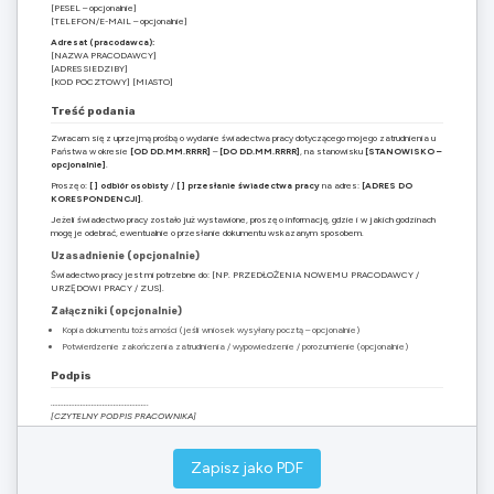
[PESEL – opcjonalnie]
[TELEFON/E-MAIL – opcjonalnie]
Adresat (pracodawca):
[NAZWA PRACODAWCY]
[ADRES SIEDZIBY]
[KOD POCZTOWY] [MIASTO]
Treść podania
Zwracam się z uprzejmą prośbą o wydanie świadectwa pracy dotyczącego mojego zatrudnienia u
Państwa w okresie
[OD DD.MM.RRRR]
–
[DO DD.MM.RRRR]
, na stanowisku
[STANOWISKO –
opcjonalnie]
.
Proszę o:
[ ] odbiór osobisty
/
[ ] przesłanie świadectwa pracy
na adres:
[ADRES DO
KORESPONDENCJI]
.
Jeżeli świadectwo pracy zostało już wystawione, proszę o informację, gdzie i w jakich godzinach
mogę je odebrać, ewentualnie o przesłanie dokumentu wskazanym sposobem.
Uzasadnienie (opcjonalnie)
Świadectwo pracy jest mi potrzebne do: [NP. PRZEDŁOŻENIA NOWEMU PRACODAWCY /
URZĘDOWI PRACY / ZUS].
Załączniki (opcjonalnie)
Kopia dokumentu tożsamości (jeśli wniosek wysyłany pocztą – opcjonalnie)
Potwierdzenie zakończenia zatrudnienia / wypowiedzenie / porozumienie (opcjonalnie)
Podpis
……………………………………………..
[CZYTELNY PODPIS PRACOWNIKA]
Wskazówka: zachowaj kopię podania oraz dowód nadania (jeśli wysyłasz pocztą).
Zapisz jako PDF