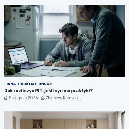
e
n
–
e
j
a
a
r
k
g
j
u
ą
m
o
e
b
n
l
t
i
y
c
z
y
ć
FIRMA
PODATKI FIRMOWE
?
Jak rozliczyć PIT, jeśli syn ma praktyki?
8 sierpnia 2026
Zbigniew Kurowski