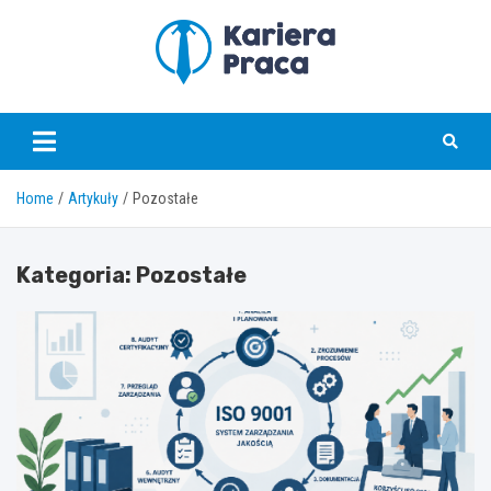
Skip
to
content
karierapraca.pl
Home
Artykuły
Pozostałe
Kategoria:
Pozostałe