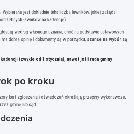
m
. Wybierana jest dokładnie taka liczba ławników, jakiej zażądał
potrzebnych ławników na kadencję).
 głosują według własnego uznania, choć na podstawie ustawowych
i, ma dobrą opinię i dokumenty są w porządku,
szanse na wybór są
adencji (zwykle od 1 stycznia), nawet jeśli rada gminy
rok po kroku
ory kart zgłoszenia i oświadczeń określają przepisy wykonawcze,
przez gminę lub sąd.
adczenia