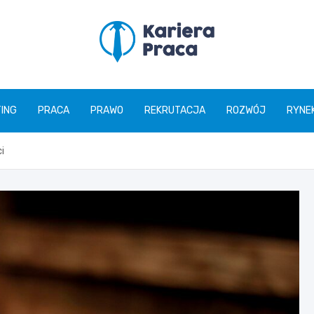
karierapraca.pl
ING
PRACA
PRAWO
REKRUTACJA
ROZWÓJ
RYNE
ci