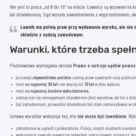
Nie jest to praca „od 8 do 16” na etacie. Ławnicy są wzywani na 
lub działalnością. Sąd wysyła zawiadomienia z wyprzedzeniem, al
Ławnik ma pełnię praw przy wydawaniu wyroku, ale nie
składzie z sędzią zawodowym.
Warunki, które trzeba speł
Podstawowe wymagania określa
Prawo o ustroju sądów pows
posiadać
obywatelstwo polskie
i pełnię praw cywilnych oraz publiczn
mieć
co najmniej 30 lat
i nie więcej niż
70 lat
w dniu wyboru,
mieć
co najmniej średnie wykształcenie
,
odznaczać się nienagannym charakterem (bez wyroków, ale też z dob
być zatrudnionym, prowadzić działalność lub stale zamieszkiwać w o
Ustawa wyraźnie wskazuje też, kto
nie może być ławnikiem
. Wy
zatrudnione w sądach i prokuraturze, Policji, innych służbach mundu
wykonujące zawody prawnicze (adwokat, radca prawny, notariusz, ko