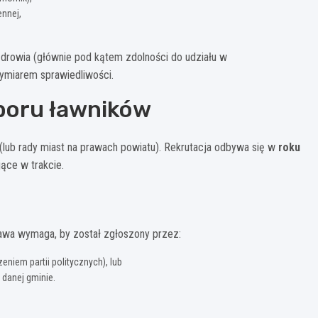
ennej,
 zdrowia (głównie pod kątem zdolności do udziału w
wymiarem sprawiedliwości.
boru ławników
(lub rady miast na prawach powiatu). Rekrutacja odbywa się w
roku
jące w trakcie.
stawa wymaga, by został zgłoszony przez:
niem partii politycznych), lub
danej gminie.