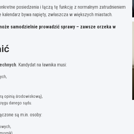
konkretne posiedzenia i łączą tę funkcję z normalnym zatrudnieniem
e kalendarz bywa napięty, zwłaszcza w większych miastach.
 może samodzielnie prowadzić sprawy – zawsze orzeka w
nić
zechnych
. Kandydat na ławnika musi:
ych,
rą opinią środowiskową),
kręgu danego sądu.
łączone są m.in. osoby:
rowych,
mornik),