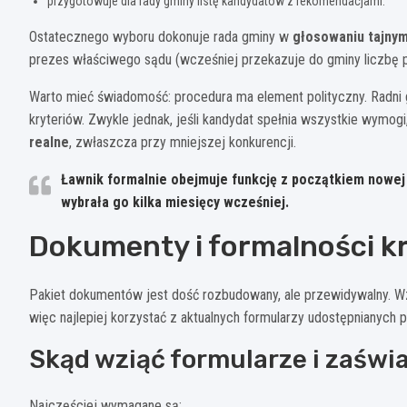
przygotowuje dla rady gminy listę kandydatów z rekomendacjami.
Ostatecznego wyboru dokonuje rada gminy w
głosowaniu tajny
prezes właściwego sądu (wcześniej przekazuje do gminy liczbę 
Warto mieć świadomość: procedura ma element polityczny. Radni
kryteriów. Zwykle jednak, jeśli kandydat spełnia wszystkie wymog
realne
, zwłaszcza przy mniejszej konkurencji.
Ławnik formalnie obejmuje funkcję z początkiem nowej k
wybrała go kilka miesięcy wcześniej.
Dokumenty i formalności k
Pakiet dokumentów jest dość rozbudowany, ale przewidywalny. Wz
więc najlepiej korzystać z aktualnych formularzy udostępnianych 
Skąd wziąć formularze i zaświ
Najczęściej wymagane są: