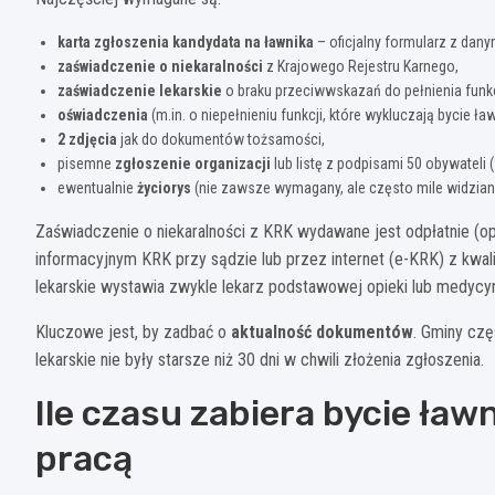
karta zgłoszenia kandydata na ławnika
– oficjalny formularz z dan
zaświadczenie o niekaralności
z Krajowego Rejestru Karnego,
zaświadczenie lekarskie
o braku przeciwwskazań do pełnienia funkc
oświadczenia
(m.in. o niepełnieniu funkcji, które wykluczają bycie ł
2 zdjęcia
jak do dokumentów tożsamości,
pisemne
zgłoszenie organizacji
lub listę z podpisami 50 obywateli 
ewentualnie
życiorys
(nie zawsze wymagany, ale często mile widzian
Zaświadczenie o niekaralności z KRK wydawane jest odpłatnie (opł
informacyjnym KRK przy sądzie lub przez internet (e-KRK) z kwa
lekarskie wystawia zwykle lekarz podstawowej opieki lub medycyn
Kluczowe jest, by zadbać o
aktualność dokumentów
. Gminy czę
lekarskie nie były starsze niż 30 dni w chwili złożenia zgłoszenia.
Ile czasu zabiera bycie ławn
pracą