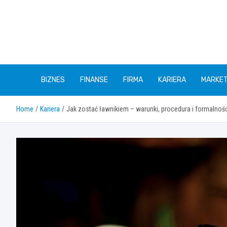
Skip
to
content
BIZNES
FINANSE
FIRMA
KARIERA
MARKET
Home
Kariera
Jak zostać ławnikiem – warunki, procedura i formalnoś