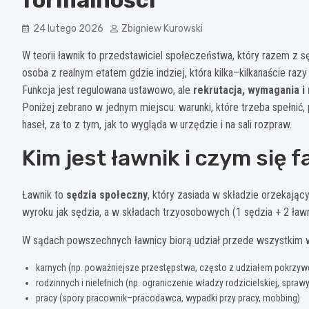
24 lutego 2026
Zbigniew Kurowski
W teorii ławnik to przedstawiciel społeczeństwa, który razem z
osoba z realnym etatem gdzie indziej, która kilka–kilkanaście ra
Funkcja jest regulowana ustawowo, ale
rekrutacja, wymagania i 
Poniżej zebrano w jednym miejscu: warunki, które trzeba spełnić
haseł, za to z tym, jak to wygląda w urzędzie i na sali rozpraw.
Kim jest ławnik i czym się 
Ławnik to
sędzia społeczny
, który zasiada w składzie orzekaj
wyroku jak sędzia, a w składach trzyosobowych (1 sędzia + 2 ł
W sądach powszechnych ławnicy biorą udział przede wszystkim 
karnych (np. poważniejsze przestępstwa, często z udziałem pokrzy
rodzinnych i nieletnich (np. ograniczenie władzy rodzicielskiej, spra
pracy (spory pracownik–pracodawca, wypadki przy pracy, mobbing)