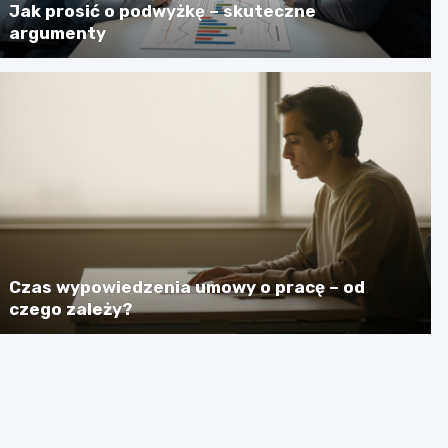
Jak prosić o podwyżkę – skuteczne
argumenty
Czas wypowiedzenia umowy o pracę – od
czego zależy?