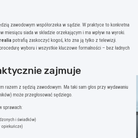
 sędzią zawodowym współorzeka w sądzie. W praktyce to konkretna
zy w miesiącu siada w składzie orzekającym i ma wpływ na wyroki.
realia
potrafią zaskoczyć kogoś, kto zna ją tylko z telewizji.
, procedurę wyboru i wszystkie kluczowe formalności – bez ładnych
faktycznie zajmuje
ącym razem z sędzią zawodowym. Ma taki sam głos przy wydawaniu
awników) może przegłosować sędziego.
w sprawach:
wdzonych i świadków)
wy opiekuńcze)