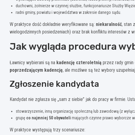
duchowni, żołnierze w czynnej służbie, funkcjonariusze Służby Więzi
radni gminy, powiatu i województwa w zakresie danego sądu.
W praktyce dość dokładnie weryfikowane są:
niekaralność
, stan
wielogodzinnych posiedzeniach) oraz brak konfliktu interesów z 
Jak wygląda procedura wy
Ławnicy wybierani są na
kadencję czteroletnią
przez rady gmin 
poprzedzającym kadencję
, ale możliwe są też wybory uzupełnia
Zgłoszenie kandydata
Kandydat nie zgłasza się „sam z siebie” jak do pracy w firmie. U
stowarzyszenie, inną organizację społeczną lub zawodową (z wyłącze
grupę
co najmniej 50 obywateli
mających czynne prawo wyborcze w 
W praktyce występują trzy scenariusze: