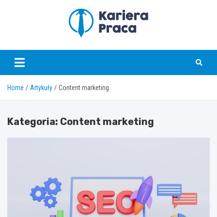
Skip
to
content
karierapraca.pl
Home
Artykuły
Content marketing
Kategoria:
Content marketing