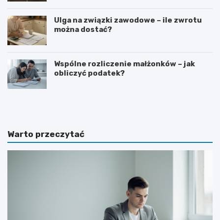
Ulga na związki zawodowe – ile zwrotu
można dostać?
Wspólne rozliczenie małżonków – jak
obliczyć podatek?
S
J
t
a
a
k
w
p
k
r
Warto przeczytać
a
o
n
s
e
i
t
ć
t
o
o
p
n
o
a
d
u
w
m
y