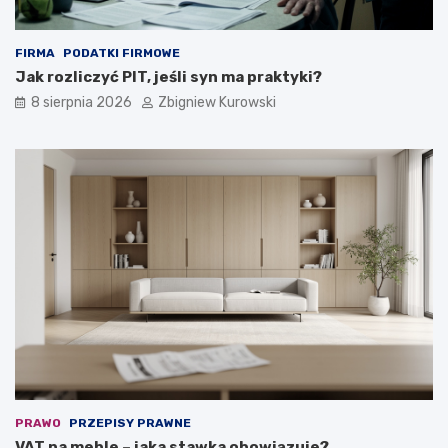
z
y
ć
FIRMA
PODATKI FIRMOWE
?
Jak rozliczyć PIT, jeśli syn ma praktyki?
8 sierpnia 2026
Zbigniew Kurowski
PRAWO
PRZEPISY PRAWNE
VAT na meble – jaka stawka obowiązuje?