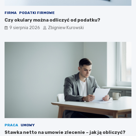
y
ć
FIRMA
PODATKI FIRMOWE
?
Czy okulary można odliczyć od podatku?
9 sierpnia 2026
Zbigniew Kurowski
PRACA
UMOWY
Stawka netto na umowie zlecenie – jak ją obliczyć?