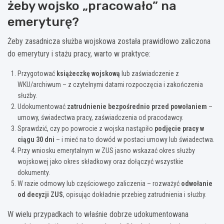
żeby wojsko „pracowało” na
emeryturę?
Żeby zasadnicza służba wojskowa została prawidłowo zaliczona
do emerytury i stażu pracy, warto w praktyce:
Przygotować
książeczkę wojskową
lub zaświadczenie z
WKU/archiwum – z czytelnymi datami rozpoczęcia i zakończenia
służby.
Udokumentować
zatrudnienie bezpośrednio przed powołaniem
–
umowy, świadectwa pracy, zaświadczenia od pracodawcy.
Sprawdzić, czy po powrocie z wojska nastąpiło
podjęcie pracy w
ciągu 30 dni
– i mieć na to dowód w postaci umowy lub świadectwa.
Przy wniosku emerytalnym w ZUS jasno wskazać okres służby
wojskowej jako okres składkowy oraz dołączyć wszystkie
dokumenty.
W razie odmowy lub częściowego zaliczenia – rozważyć
odwołanie
od decyzji ZUS
, opisując dokładnie przebieg zatrudnienia i służby.
W wielu przypadkach to właśnie dobrze udokumentowana