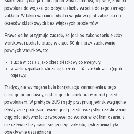
Klasyczna sytuacja: osoba pracowała na umowę o pracę, została
powołana do wojska, po odbyciu służby wróciła do tego samego
zakładu. W takim wariancie służba wojskowa jest zaliczana do
okresów składkowych bez większych problemów.
Prawo od lat przyjmuje zasadę, że jeśli po zakończeniu służby
wojskowej podjęto pracę w ciągu
30 dni
, przy zachowaniu
pewnych warunków, to:
służba wlicza się jako okres składkowy do emerytury,
w wielu wypadkach wlicza się także do stażu zakładowego (np. do
odprawy).
Tradycyjnie wymagana była kontynuacja zatrudnienia u tego
samego pracodawcy, u którego stosunek pracy istniał przed
powołaniem. W praktyce ZUS i sądy przyjmują jednak względnie
elastyczne podejście: ważne jest przede wszystkim zachowanie
ciągłości aktywności zawodowej po wojsku w krótkim czasie, a
nie sztywne trzymanie się jednego zakładu, jeśli zmiana była
obiektywnie uzasadniona.