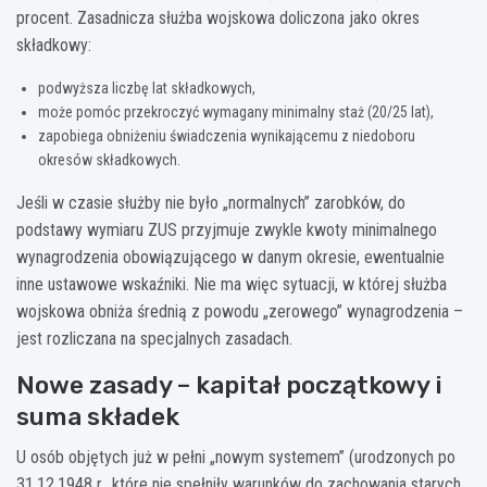
procent. Zasadnicza służba wojskowa doliczona jako okres
składkowy:
podwyższa liczbę lat składkowych,
może pomóc przekroczyć wymagany minimalny staż (20/25 lat),
zapobiega obniżeniu świadczenia wynikającemu z niedoboru
okresów składkowych.
Jeśli w czasie służby nie było „normalnych” zarobków, do
podstawy wymiaru ZUS przyjmuje zwykle kwoty minimalnego
wynagrodzenia obowiązującego w danym okresie, ewentualnie
inne ustawowe wskaźniki. Nie ma więc sytuacji, w której służba
wojskowa obniża średnią z powodu „zerowego” wynagrodzenia –
jest rozliczana na specjalnych zasadach.
Nowe zasady – kapitał początkowy i
suma składek
U osób objętych już w pełni „nowym systemem” (urodzonych po
31.12.1948 r., które nie spełniły warunków do zachowania starych