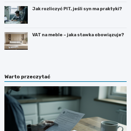
Jak rozliczyć PIT, jeśli syn ma praktyki?
VAT na meble – jaka stawka obowiązuje?
S
J
t
a
a
k
w
p
k
r
Warto przeczytać
a
o
n
s
e
i
t
ć
t
o
o
p
n
o
a
d
u
w
m
y