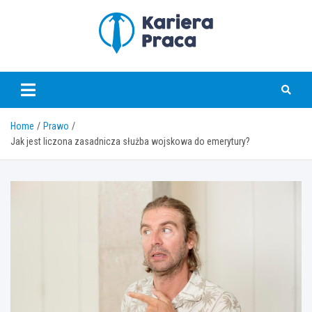
Skip
to
content
karierapraca.pl
Home
Prawo
Jak jest liczona zasadnicza służba wojskowa do emerytury?