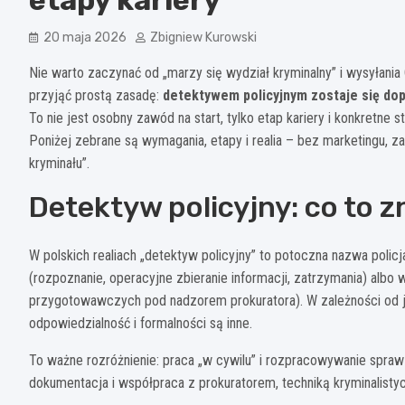
20 maja 2026
Zbigniew Kurowski
Nie warto zaczynać od „marzy się wydział kryminalny” i wysyłani
przyjąć prostą zasadę:
detektywem policyjnym zostaje się dopi
To nie jest osobny zawód na start, tylko etap kariery i konkretn
Poniżej zebrane są wymagania, etapy i realia – bez marketingu, za
kryminału”.
Detektyw policyjny: co to 
W polskich realiach „detektyw policyjny” to potoczna nazwa poli
(rozpoznanie, operacyjne zbieranie informacji, zatrzymania) albo
przygotowawczych pod nadzorem prokuratora). W zależności od je
odpowiedzialność i formalności są inne.
To ważne rozróżnienie: praca „w cywilu” i rozpracowywanie spraw b
dokumentacja i współpraca z prokuratorem, techniką kryminalistyc