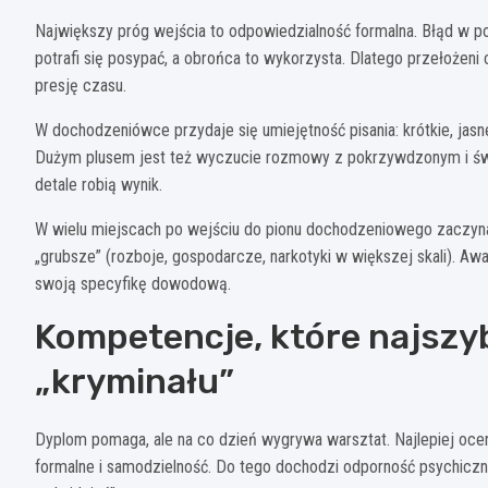
Największy próg wejścia to odpowiedzialność formalna. Błąd w p
potrafi się posypać, a obrońca to wykorzysta. Dlatego przełożeni 
presję czasu.
W dochodzeniówce przydaje się umiejętność pisania: krótkie, jasne
Dużym plusem jest też wyczucie rozmowy z pokrzywdzonym i świad
detale robią wynik.
W wielu miejscach po wejściu do pionu dochodzeniowego zaczyna s
„grubsze” (rozboje, gospodarcze, narkotyki w większej skali). A
swoją specyfikę dowodową.
Kompetencje, które najszyb
„kryminału”
Dyplom pomaga, ale na co dzień wygrywa warsztat. Najlepiej oce
formalne i samodzielność. Do tego dochodzi odporność psychiczna