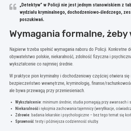
„Detektyw” w Policji nie jest jednym stanowiskiem z tab
wydziału kryminalnego
,
dochodzeniowo‑śledczego
, ze
poszukiwań.
Wymagania formalne, żeby 
Najpierw trzeba spełnić wymagania naboru do Policji. Konkretne de
obywatelstwo polskie, niekaralność, zdolność fizyczna i psychicz
wykształcenie co najmniej średnie.
W praktyce pion kryminalny i dochodzeniowy częściej otwiera się
bezpieczeństwo wewnętrzne, kryminologię, finanse/rachunkowość (
ale bywa przewagą przy przeniesieniach.
Wykształcenie
: minimum średnie; studia pomagają przy awansach i s
Niekaralność
i rękojmia zachowania tajemnicy (weryfikacje, oświadcz
Zdrowie
: badania lekarskie i psychologiczne – bez tego temat się ko
Sprawność
: testy i późniejsza codzienność służby.