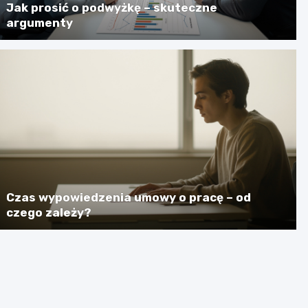
Jak prosić o podwyżkę – skuteczne
argumenty
Czas wypowiedzenia umowy o pracę – od
czego zależy?