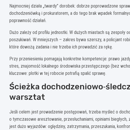
Najmocniej działa „twardy” dorobek: dobrze poprowadzone sprawy
dochodzeniówką i prokuratorem, a do tego brak wpadek formalnych
poprawność działań.
Dużo zależy od profilu jednostki. W dużych miastach są zespoły 
poszukiwań. W mniejszych – zakres bywa szerszy, a policjant rob
które dowożą zadania i nie trzeba ich prowadzić za rękę.
Przy przeniesieniu pomagają konkretne kompetencje: prawo jazd
stres, znajomość lokalnego środowiska przestępczego (bez wchodz
kluczowe: plotki w tej robocie potrafią spalić sprawę.
Ścieżka dochodzeniowo‑śledcza 
warsztat
Jeśli celem jest prowadzenie postępowań, trzeba myśleć o doch
o tymczasowe aresztowanie, przesłuchaniami, opiniami biegłych,
jest dużo wyjazdów: oględziny, zatrzymania, przeszukania, konfron