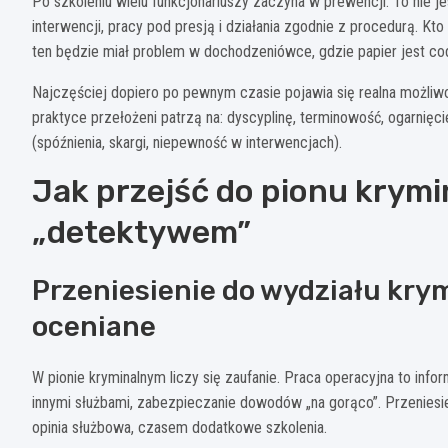
Po szkoleniu wielu funkcjonariuszy zaczyna w prewencji. To nie jes
interwencji, pracy pod presją i działania zgodnie z procedurą. Kto
ten będzie miał problem w dochodzeniówce, gdzie papier jest co
Najczęściej dopiero po pewnym czasie pojawia się realna możliw
praktyce przełożeni patrzą na: dyscyplinę, terminowość, ogarnięc
(spóźnienia, skargi, niepewność w interwencjach).
Jak przejść do pionu krymi
„detektywem”
Przeniesienie do wydziału krym
oceniane
W pionie kryminalnym liczy się zaufanie. Praca operacyjna to info
innymi służbami, zabezpieczanie dowodów „na gorąco”. Przenies
opinia służbowa, czasem dodatkowe szkolenia.