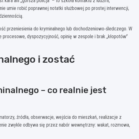
t kara ani „gorsza policja” – to szkoła kontaktu z ludźmi,
 nie umie robić poprawnej notatki służbowej po prostej interwencji,
dziennością.
ość przeniesienia do kryminalnego lub dochodzeniowo‑śledczego. W
ie procesowe, dyspozycyjność, opinię w zespole i brak „kłopotów”
nalnego i zostać
inalnego – co realnie jest
rmatorzy, źródła, obserwacje, wejścia do mieszkań, realizacje z
ienie zwykle odbywa się przez nabór wewnętrzny: wakat, rozmowa,