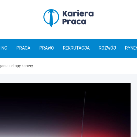
karierapraca.pl
ING
PRACA
PRAWO
REKRUTACJA
ROZWÓJ
RYNE
nia i etapy kariery