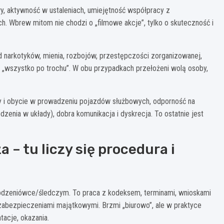
, aktywność w ustaleniach, umiejętność współpracy z
. Wbrew mitom nie chodzi o „filmowe akcje”, tylko o skuteczność i
od narkotyków, mienia, rozbojów, przestępczości zorganizowanej,
i „wszystko po trochu”. W obu przypadkach przełożeni wolą osoby,
y i obycie w prowadzeniu pojazdów służbowych, odporność na
enia w układy), dobra komunikacja i dyskrecja. To ostatnie jest
– tu liczy się procedura i
odzeniówce/śledczym. To praca z kodeksem, terminami, wnioskami
 zabezpieczeniami majątkowymi. Brzmi „biurowo”, ale w praktyce
tacje, okazania.