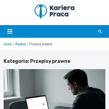
Skip
to
content
karierapraca.pl
Home
Artykuły
Przepisy prawne
Kategoria:
Przepisy prawne