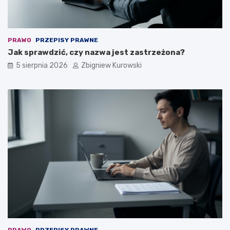
a
l
e
ż
PRAWO
PRZEPISY PRAWNE
y
Jak sprawdzić, czy nazwa jest zastrzeżona?
?
5 sierpnia 2026
Zbigniew Kurowski
PRAWO
PRZEPISY PRAWNE