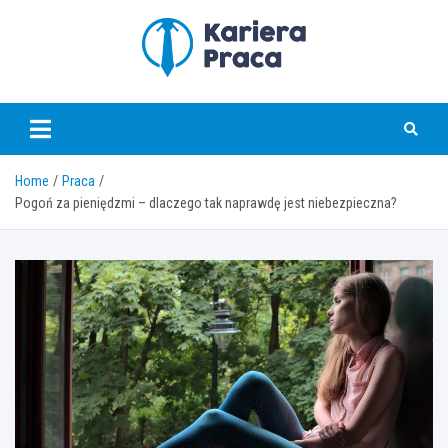
Skip
to
content
karierapraca.pl
Home
Praca
Pogoń za pieniędzmi – dlaczego tak naprawdę jest niebezpieczna?