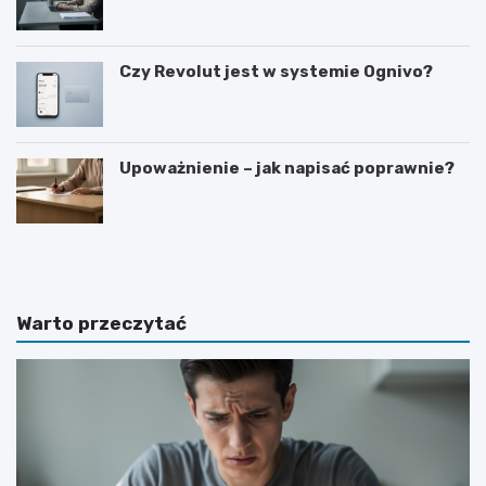
Czy Revolut jest w systemie Ognivo?
Upoważnienie – jak napisać poprawnie?
J
C
a
z
k
a
p
s
r
w
Warto przeczytać
o
y
s
p
i
o
ć
w
o
i
p
e
o
d
d
z