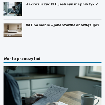
Jak rozliczyć PIT, jeśli syn ma praktyki?
VAT na meble – jaka stawka obowiązuje?
S
J
t
a
a
k
w
p
k
r
Warto przeczytać
a
o
n
s
e
i
t
ć
t
o
o
p
n
o
a
d
u
w
m
y
o
ż