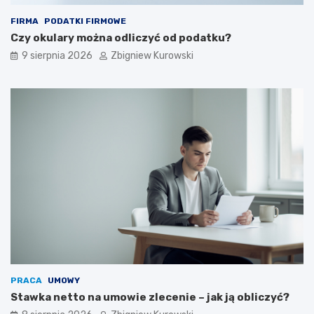
ć
FIRMA
PODATKI FIRMOWE
?
Czy okulary można odliczyć od podatku?
9 sierpnia 2026
Zbigniew Kurowski
PRACA
UMOWY
Stawka netto na umowie zlecenie – jak ją obliczyć?