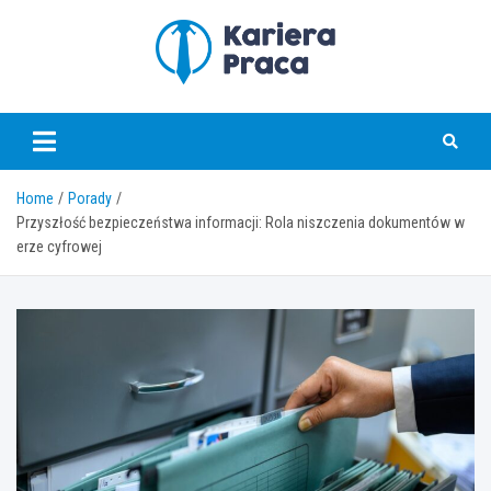
Skip
to
content
karierapraca.pl
Home
Porady
Przyszłość bezpieczeństwa informacji: Rola niszczenia dokumentów w
erze cyfrowej