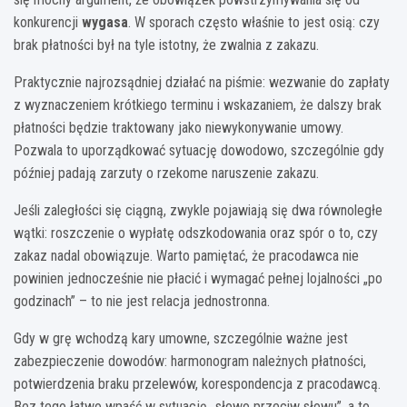
konkurencji
wygasa
. W sporach często właśnie to jest osią: czy
brak płatności był na tyle istotny, że zwalnia z zakazu.
Praktycznie najrozsądniej działać na piśmie: wezwanie do zapłaty
z wyznaczeniem krótkiego terminu i wskazaniem, że dalszy brak
płatności będzie traktowany jako niewykonywanie umowy.
Pozwala to uporządkować sytuację dowodowo, szczególnie gdy
później padają zarzuty o rzekome naruszenie zakazu.
Jeśli zaległości się ciągną, zwykle pojawiają się dwa równoległe
wątki: roszczenie o wypłatę odszkodowania oraz spór o to, czy
zakaz nadal obowiązuje. Warto pamiętać, że pracodawca nie
powinien jednocześnie nie płacić i wymagać pełnej lojalności „po
godzinach” – to nie jest relacja jednostronna.
Gdy w grę wchodzą kary umowne, szczególnie ważne jest
zabezpieczenie dowodów: harmonogram należnych płatności,
potwierdzenia braku przelewów, korespondencja z pracodawcą.
Bez tego łatwo wpaść w sytuację „słowo przeciw słowu”, a to