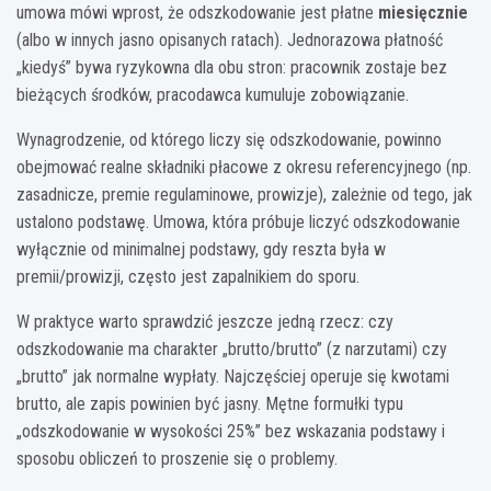
umowa mówi wprost, że odszkodowanie jest płatne
miesięcznie
(albo w innych jasno opisanych ratach). Jednorazowa płatność
„kiedyś” bywa ryzykowna dla obu stron: pracownik zostaje bez
bieżących środków, pracodawca kumuluje zobowiązanie.
Wynagrodzenie, od którego liczy się odszkodowanie, powinno
obejmować realne składniki płacowe z okresu referencyjnego (np.
zasadnicze, premie regulaminowe, prowizje), zależnie od tego, jak
ustalono podstawę. Umowa, która próbuje liczyć odszkodowanie
wyłącznie od minimalnej podstawy, gdy reszta była w
premii/prowizji, często jest zapalnikiem do sporu.
W praktyce warto sprawdzić jeszcze jedną rzecz: czy
odszkodowanie ma charakter „brutto/brutto” (z narzutami) czy
„brutto” jak normalne wypłaty. Najczęściej operuje się kwotami
brutto, ale zapis powinien być jasny. Mętne formułki typu
„odszkodowanie w wysokości 25%” bez wskazania podstawy i
sposobu obliczeń to proszenie się o problemy.