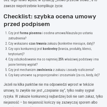
zawsze niepotrzebnie komplikuje życie.
Checklist: szybka ocena umowy
przed podpisem
Czy jest
forma pisemna
i osobna umowa/klauzula po ustaniu
zatrudnienia?
Czy wskazano
czas trwania
zakazu (konkretne miesiące, daty)?
Czy opis konkurencji jest
konkretny
(branża, produkty, klienci,
terytorium)?
Czy odszkodowanie ma co najmniej
25%
właściwej podstawy i ma
jasne terminy wypłat?
Czy jest mechanizm
zwolnienia
z zakazu i zasady rozliczenia?
Czy kary umowne są proporcjonalne i zrozumiałe (za co, kiedy, ile)?
Jeżeli na kilka punktów nie ma odpowiedzi wprost w tekście
umowy, to zwykle nie jest „czepianie się”, tylko realny sygnał
ryzyka. W zakazie konkurencji najbardziej boli nie sam zakaz, tylko
niejasność – bo niejasność kończy się zazwyczaj sporem albo