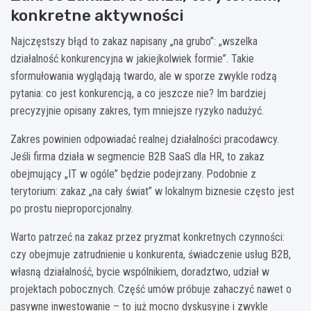
konkretne aktywności
Najczęstszy błąd to zakaz napisany „na grubo”: „wszelka
działalność konkurencyjna w jakiejkolwiek formie”. Takie
sformułowania wyglądają twardo, ale w sporze zwykle rodzą
pytania: co jest konkurencją, a co jeszcze nie? Im bardziej
precyzyjnie opisany zakres, tym mniejsze ryzyko nadużyć.
Zakres powinien odpowiadać realnej działalności pracodawcy.
Jeśli firma działa w segmencie B2B SaaS dla HR, to zakaz
obejmujący „IT w ogóle” będzie podejrzany. Podobnie z
terytorium: zakaz „na cały świat” w lokalnym biznesie często jest
po prostu nieproporcjonalny.
Warto patrzeć na zakaz przez pryzmat konkretnych czynności:
czy obejmuje zatrudnienie u konkurenta, świadczenie usług B2B,
własną działalność, bycie wspólnikiem, doradztwo, udział w
projektach pobocznych. Część umów próbuje zahaczyć nawet o
pasywne inwestowanie – to już mocno dyskusyjne i zwykle