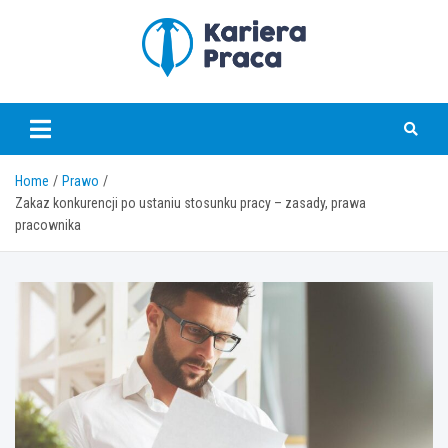
Skip
to
content
karierapraca.pl
Home
Prawo
Zakaz konkurencji po ustaniu stosunku pracy – zasady, prawa
pracownika