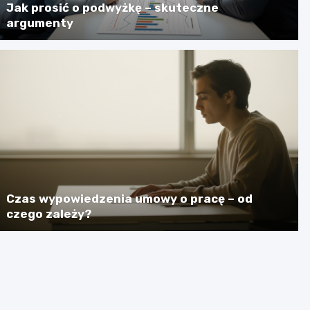
Jak prosić o podwyżkę – skuteczne
argumenty
Czas wypowiedzenia umowy o pracę – od
czego zależy?