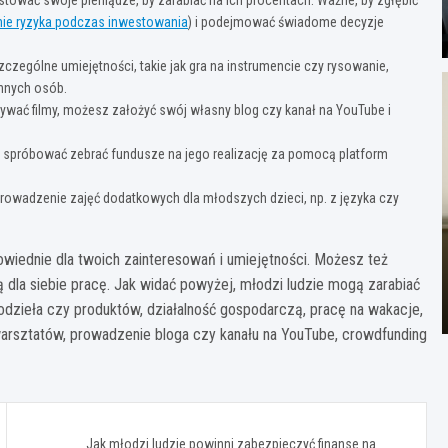
nie ryzyka podczas inwestowania
) i podejmować świadome decyzje
zczególne umiejętności, takie jak gra na instrumencie czy rysowanie,
innych osób.
rywać filmy, możesz założyć swój własny blog czy kanał na YouTube i
z spróbować zebrać fundusze na jego realizację za pomocą platform
prowadzenie zajęć dodatkowych dla młodszych dzieci, np. z języka czy
wiednie dla twoich zainteresowań i umiejętności. Możesz też
 dla siebie pracę. Jak widać powyżej, młodzi ludzie mogą zarabiać
odzieła czy produktów, działalność gospodarczą, pracę na wakacje,
warsztatów, prowadzenie bloga czy kanału na YouTube, crowdfunding
Jak młodzi ludzie powinni zabezpieczyć finanse na