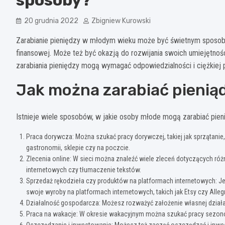
20 grudnia 2022
Zbigniew Kurowski
Zarabianie pieniędzy w młodym wieku może być świetnym sposob
finansowej. Może też być okazją do rozwijania swoich umiejętnośc
zarabiania pieniędzy mogą wymagać odpowiedzialności i ciężkiej 
Jak można zarabiać pienią
Istnieje wiele sposobów, w jakie osoby młode mogą zarabiać pien
Praca dorywcza: Można szukać pracy dorywczej, takiej jak sprzątani
gastronomii, sklepie czy na poczcie.
Zlecenia online: W sieci można znaleźć wiele zleceń dotyczących różn
internetowych czy tłumaczenie tekstów.
Sprzedaż rękodzieła czy produktów na platformach internetowych: J
swoje wyroby na platformach internetowych, takich jak Etsy czy Alleg
Działalność gospodarcza: Możesz rozważyć założenie własnej działal
Praca na wakacje: W okresie wakacyjnym można szukać pracy sezono
Oszczędzanie i inwestowanie: Możesz też zacząć oszczędzać i inwest