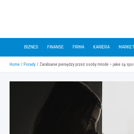
Skip
to
content
BIZNES
FINANSE
FIRMA
KARIERA
MARKET
Home
Porady
Zarabianie pieniędzy przez osoby młode – jakie są sp