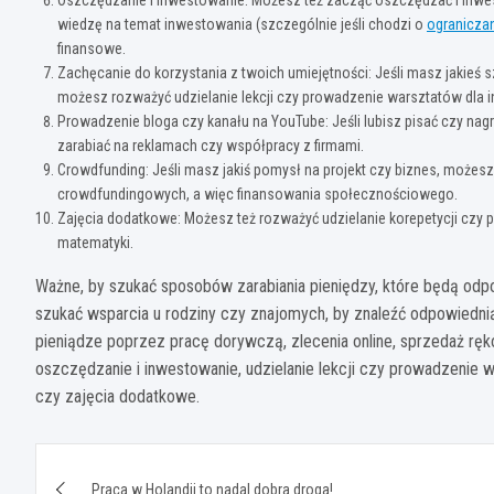
wiedzę na temat inwestowania (szczególnie jeśli chodzi o
ogranicza
finansowe.
Zachęcanie do korzystania z twoich umiejętności: Jeśli masz jakieś s
możesz rozważyć udzielanie lekcji czy prowadzenie warsztatów dla 
Prowadzenie bloga czy kanału na YouTube: Jeśli lubisz pisać czy nag
zarabiać na reklamach czy współpracy z firmami.
Crowdfunding: Jeśli masz jakiś pomysł na projekt czy biznes, możes
crowdfundingowych, a więc finansowania społecznościowego.
Zajęcia dodatkowe: Możesz też rozważyć udzielanie korepetycji czy 
matematyki.
Ważne, by szukać sposobów zarabiania pieniędzy, które będą odpo
szukać wsparcia u rodziny czy znajomych, by znaleźć odpowiednią
pieniądze poprzez pracę dorywczą, zlecenia online, sprzedaż ręk
oszczędzanie i inwestowanie, udzielanie lekcji czy prowadzenie 
czy zajęcia dodatkowe.
Nawigacja
Praca w Holandii to nadal dobra droga!