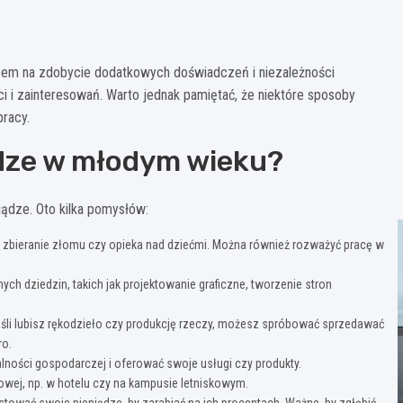
em na zdobycie dodatkowych doświadczeń i niezależności
i i zainteresowań. Warto jednak pamiętać, że niektóre sposoby
pracy.
dze w młodym wieku?
iądze. Oto kilka pomysłów:
e, zbieranie złomu czy opieka nad dziećmi. Można również rozważyć pracę w
ych dziedzin, takich jak projektowanie graficzne, tworzenie stron
eśli lubisz rękodzieło czy produkcję rzeczy, możesz spróbować sprzedawać
ro.
ności gospodarczej i oferować swoje usługi czy produkty.
wej, np. w hotelu czy na kampusie letniskowym.
ować swoje pieniądze, by zarabiać na ich procentach. Ważne, by zgłębić