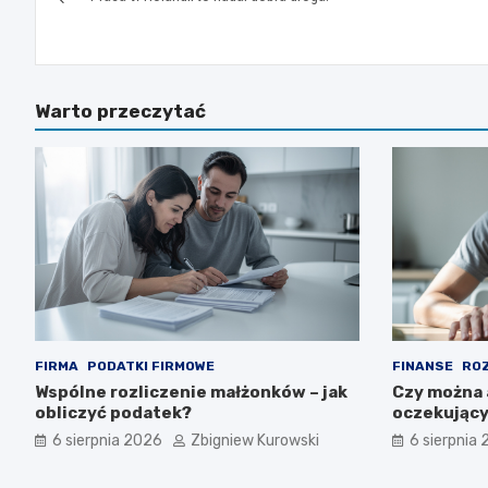
wpisu
Warto przeczytać
FIRMA
PODATKI FIRMOWE
FINANSE
ROZ
Wspólne rozliczenie małżonków – jak
Czy można 
obliczyć podatek?
oczekując
6 sierpnia 2026
Zbigniew Kurowski
6 sierpnia