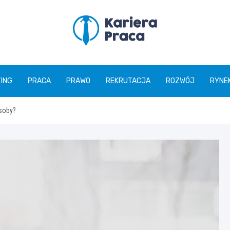
karierapraca.pl
ING
PRACA
PRAWO
REKRUTACJA
ROZWÓJ
RYNE
osoby?