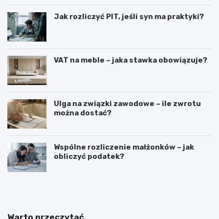
Jak rozliczyć PIT, jeśli syn ma praktyki?
VAT na meble – jaka stawka obowiązuje?
Ulga na związki zawodowe – ile zwrotu
można dostać?
Wspólne rozliczenie małżonków – jak
obliczyć podatek?
S
J
t
a
a
k
w
p
k
r
Warto przeczytać
a
o