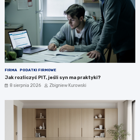
a
r
k
g
j
u
ą
m
o
e
b
n
l
t
i
y
c
z
y
ć
FIRMA
PODATKI FIRMOWE
?
Jak rozliczyć PIT, jeśli syn ma praktyki?
8 sierpnia 2026
Zbigniew Kurowski