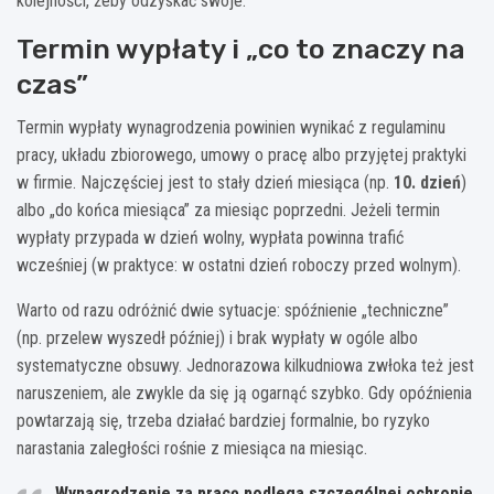
kolejności, żeby odzyskać swoje.
Termin wypłaty i „co to znaczy na
czas”
Termin wypłaty wynagrodzenia powinien wynikać z regulaminu
pracy, układu zbiorowego, umowy o pracę albo przyjętej praktyki
w firmie. Najczęściej jest to stały dzień miesiąca (np.
10. dzień
)
albo „do końca miesiąca” za miesiąc poprzedni. Jeżeli termin
wypłaty przypada w dzień wolny, wypłata powinna trafić
wcześniej (w praktyce: w ostatni dzień roboczy przed wolnym).
Warto od razu odróżnić dwie sytuacje: spóźnienie „techniczne”
(np. przelew wyszedł później) i brak wypłaty w ogóle albo
systematyczne obsuwy. Jednorazowa kilkudniowa zwłoka też jest
naruszeniem, ale zwykle da się ją ogarnąć szybko. Gdy opóźnienia
powtarzają się, trzeba działać bardziej formalnie, bo ryzyko
narastania zaległości rośnie z miesiąca na miesiąc.
Wynagrodzenie za pracę podlega szczególnej ochronie