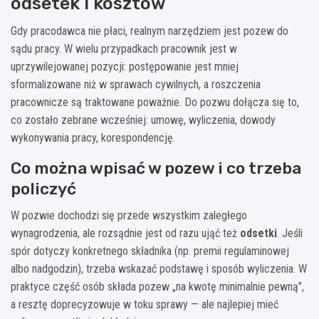
odsetek i kosztów
Gdy pracodawca nie płaci, realnym narzędziem jest pozew do
sądu pracy. W wielu przypadkach pracownik jest w
uprzywilejowanej pozycji: postępowanie jest mniej
sformalizowane niż w sprawach cywilnych, a roszczenia
pracownicze są traktowane poważnie. Do pozwu dołącza się to,
co zostało zebrane wcześniej: umowę, wyliczenia, dowody
wykonywania pracy, korespondencję.
Co można wpisać w pozew i co trzeba
policzyć
W pozwie dochodzi się przede wszystkim zaległego
wynagrodzenia, ale rozsądnie jest od razu ująć też
odsetki
. Jeśli
spór dotyczy konkretnego składnika (np. premii regulaminowej
albo nadgodzin), trzeba wskazać podstawę i sposób wyliczenia. W
praktyce część osób składa pozew „na kwotę minimalnie pewną”,
a resztę doprecyzowuje w toku sprawy — ale najlepiej mieć