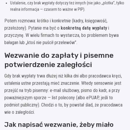
Ustalenie, czy brak wypłaty dotyczy też innych (nie jako „plotka”, tylko
realna informacja — czasem to ważne w PIP).
Potem rozmowa: krótko i konkretnie (kadry, księgowość,
przełożony). Pytanie ma być o
konkretną datę wypłaty
i
przyczynę. W wielu firmach to wystarcza, bo problemem bywa
bałagan lub „ktoś nie puścił przelewów”.
Wezwanie do zapłaty i pisemne
potwierdzenie zaległości
Gdy brak wypłaty trwa dłużej niż kilka dni albo pracodawca kręci,
ustalenia ustne przestają mieć znaczenie. Wtedy sensownie jest
przejść na tryb pisemny: e-mail służbowy, pismo do kadr, a przy
poważniejszym sporze — list polecony (albo ePUAP, jeśli to
podmiot publiczny). Chodzi o to, by powstał ślad, że pracodawca
wie o zaległości.
Jak napisać wezwanie, żeby miało