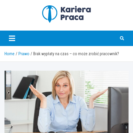
Skip
to
content
karierapraca.pl
Home
Prawo
Brak wypłaty na czas – co może zrobić pracownik?