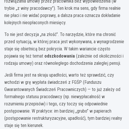
rozwiązania umowy przez pracownika bez wypowiedzenia (w
trybie „z winy pracodawcy”). Ten krok ma sens, gdy firma realnie
nie płaci i nie widać poprawy, a dalsza praca oznacza dokładanie
kolejnych nieopłaconych miesięcy.
To nie jest decyzja „na złość”. To narzędzie, które ma chronić
przed sytuacją, w której praca jest wykonywana, a wynagrodzenie
staje się obietnicą bez pokrycia. W takim wariancie często
pojawia się też temat
odszkodowania
(zależnie od okoliczności i
rodzaju umowy) oraz równoległego dochodzenia zaległej pensji.
Jeśli firma jest na skraju upadłości, warto też sprawdzić, czy
wchodzi w grę wypłata świadczeń z FGŚP (Funduszu
Gwarantowanych Świadczeń Pracowniczych) — to już zależy od
formalnego statusu pracodawcy (np. niewypłacalność w
rozumieniu przepisów) i tego, czy toczy się odpowiednie
postępowanie. W praktyce: im bardziej „grubo” w papierach
(postępowanie restrukturyzacyjne, upadłość), tym bardziej realny
staje się ten kierunek.