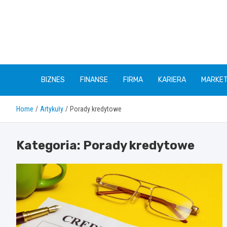
Skip
to
content
BIZNES
FINANSE
FIRMA
KARIERA
MARKET
Home
Artykuły
Porady kredytowe
Kategoria:
Porady kredytowe