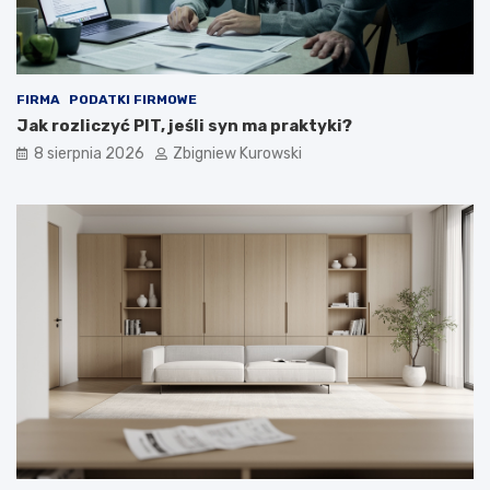
i
y
c
z
y
ć
FIRMA
PODATKI FIRMOWE
?
Jak rozliczyć PIT, jeśli syn ma praktyki?
8 sierpnia 2026
Zbigniew Kurowski