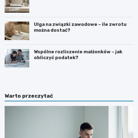
Ulga na związki zawodowe – ile zwrotu
można dostać?
Wspólne rozliczenie małżonków – jak
obliczyć podatek?
S
J
t
a
a
k
w
p
k
r
Warto przeczytać
a
o
n
s
e
i
t
ć
t
o
o
p
n
o
a
d