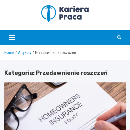
Skip
to
content
karierapraca.pl
Home
Artykuły
Przedawnienie roszczeń
Kategoria:
Przedawnienie roszczeń