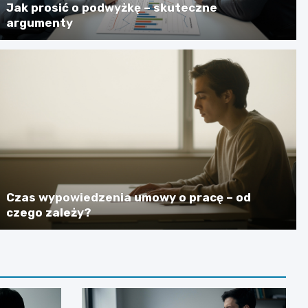
Jak prosić o podwyżkę – skuteczne
argumenty
Czas wypowiedzenia umowy o pracę – od
czego zależy?