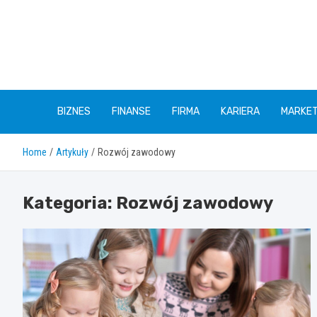
Skip
to
content
BIZNES
FINANSE
FIRMA
KARIERA
MARKET
Home
Artykuły
Rozwój zawodowy
Kategoria:
Rozwój zawodowy