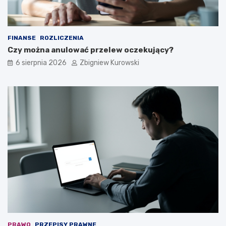
l
e
ż
y
FINANSE
ROZLICZENIA
?
Czy można anulować przelew oczekujący?
6 sierpnia 2026
Zbigniew Kurowski
PRAWO
PRZEPISY PRAWNE