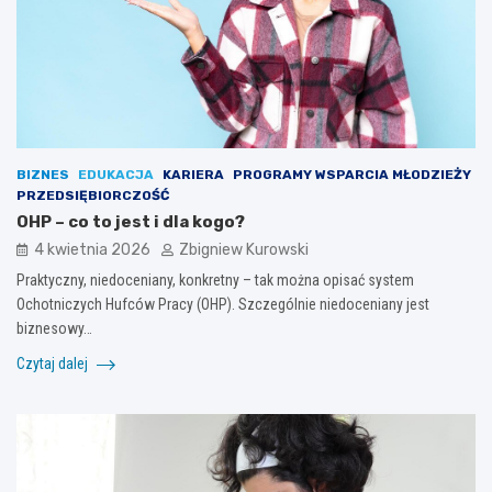
BIZNES
EDUKACJA
KARIERA
PROGRAMY WSPARCIA MŁODZIEŻY
PRZEDSIĘBIORCZOŚĆ
OHP – co to jest i dla kogo?
4 kwietnia 2026
Zbigniew Kurowski
Praktyczny, niedoceniany, konkretny – tak można opisać system
Ochotniczych Hufców Pracy (OHP). Szczególnie niedoceniany jest
biznesowy…
Czytaj dalej