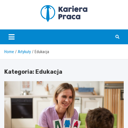
Skip
to
content
karierapraca.pl
Home
Artykuły
Edukacja
Kategoria:
Edukacja