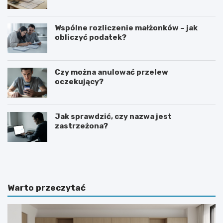
Wspólne rozliczenie małżonków – jak
obliczyć podatek?
Czy można anulować przelew
oczekujący?
Jak sprawdzić, czy nazwa jest
zastrzeżona?
J
C
a
z
k
a
p
s
r
w
Warto przeczytać
o
y
s
p
i
o
ć
w