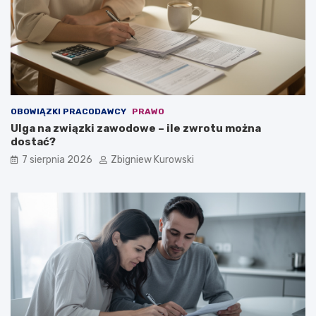
e
e
n
g
t
o
y
z
a
l
e
ż
OBOWIĄZKI PRACODAWCY
PRAWO
y
Ulga na związki zawodowe – ile zwrotu można
?
dostać?
7 sierpnia 2026
Zbigniew Kurowski