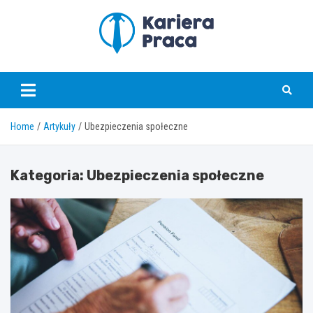
Skip
to
content
karierapraca.pl
Home
Artykuły
Ubezpieczenia społeczne
Kategoria:
Ubezpieczenia społeczne