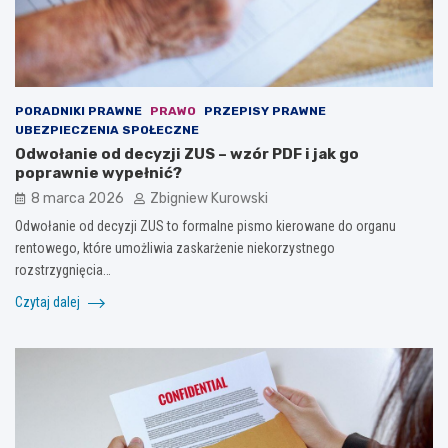
PORADNIKI PRAWNE
PRAWO
PRZEPISY PRAWNE
UBEZPIECZENIA SPOŁECZNE
Odwołanie od decyzji ZUS – wzór PDF i jak go
poprawnie wypełnić?
8 marca 2026
Zbigniew Kurowski
Odwołanie od decyzji ZUS to formalne pismo kierowane do organu
rentowego, które umożliwia zaskarżenie niekorzystnego
rozstrzygnięcia…
Czytaj dalej