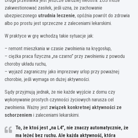
Druga przesłanka jest jeszcze bardziej nieostra. ZUS może
zakwestionować zasiłek, jeśli uzna, że zachowanie
ubezpieczonego
utrudnia leczenie
, opóźnia powrót do zdrowia
albo po prostu jest sprzeczne z zaleceniami lekarskimi.
W praktyce w grę wchodzą takie sytuacje jak:
– remont mieszkania w czasie zwolnienia na kręgosłup,
– ciężka praca fizyczna „na czarno” przy zwolnieniu z powodu
choroby układu ruchu,
– wyjazd zagraniczny jako imprezowy urlop przy poważnej
chorobie, jeśli wymaga on dużej aktywności.
Sądy przyjmują jednak, że nie każde wyjście z domu czy
wykonywanie prostych czynności życiowych narusza cel
zwolnienia. Ważny jest
związek konkretnej aktywności ze
schorzeniem
i zaleceniami lekarskimi.
To, że ktoś jest „na L4”, nie znaczy automatycznie, że
ma leżeć bez ruchu. Ale każda aktywność, która