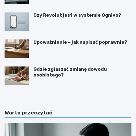
Czy Revolut jest w systemie Ognivo?
Upoważnienie – jak napisać poprawnie?
Gdzie zgłaszać zmianę dowodu
osobistego?
J
C
a
z
k
a
p
s
r
w
Warto przeczytać
o
y
s
p
i
o
ć
w
o
i