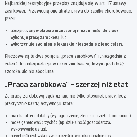
Najbardziej restrykcyjne przepisy znajdują się w art. 17 ustawy
zasiłkowej. Przewidują one utratę prawa do zasiłku chorobowego,
jeżeli:
ubezpieczony
w okresie orzeczonej niezdolności do pracy
wykonuje pracę zarobkową
, lub
wykorzystuje zwolnienie lekarskie niezgodnie z jego celem
.
Kluczowe są tu dwa pojęcia: „praca zarobkowa” i „niezgodnie z
celem”. Ich interpretacja w orzecznictwie sądowym jest dość
szeroka, ale nie absolutna.
„Praca zarobkowa” – szerzej niż etat
Za pracę zarobkową sądy uznają nie tylko stosunek pracy, lecz
praktycznie każdą aktywność, która:
ma charakter odpłatny (wynagrodzenie, zlecenie, dzieło, honorarium),
może generować przychód (np. działalność gospodarcza,
wykonywanie usług),
nawet jeśli jest wykonywana częściowo, okazjonalnie czy