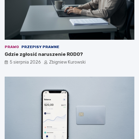
e
e
n
g
t
o
y
z
a
l
e
ż
PRAWO
PRZEPISY PRAWNE
y
Gdzie zgłosić naruszenie RODO?
?
5 sierpnia 2026
Zbigniew Kurowski