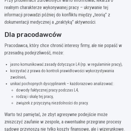
Przy problemach zdrowotnych warto informować lekarza o
realnym charakterze wykonywanej pracy – ukrywanie tej
informacji prowadzi później do konfliktu między „teorią” z
dokumentacji medycznej a „praktyką” aktywności.
Dla pracodawców
Pracodawca, który chce chronić interesy firmy, ale nie popaść w
przesadną podejrzliwość, może:
jasno komunikować zasady dotyczące L4 (np. w regulaminie pracy),
korzystać z prawa do kontroli prawidłowości wykorzystywania
zwolnień,
unikać pochopnych dyscyplinarek – każdorazowo analizować:
dowody faktycznej pracy podczas L4,
rodzaj i skalę tej pracy,
związek z przyczyną niezdolności do pracy.
Warto też pamiętać, że zbyt agresywne podejście może
zniszczyć zaufanie w zespole, a ewentualne przegrane procesy
sądowe przynoszą nie tylko koszty finansowe, ale i wizerunkowe.