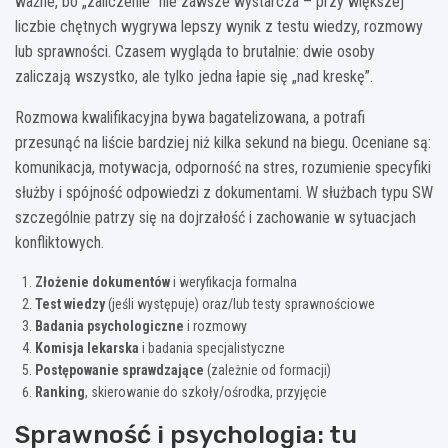
ważne, bo „zaliczenie” nie zawsze wystarcza – przy większej
liczbie chętnych wygrywa lepszy wynik z testu wiedzy, rozmowy
lub sprawności. Czasem wygląda to brutalnie: dwie osoby
zaliczają wszystko, ale tylko jedna łapie się „nad kreskę”.
Rozmowa kwalifikacyjna bywa bagatelizowana, a potrafi
przesunąć na liście bardziej niż kilka sekund na biegu. Oceniane są:
komunikacja, motywacja, odporność na stres, rozumienie specyfiki
służby i spójność odpowiedzi z dokumentami. W służbach typu SW
szczególnie patrzy się na dojrzałość i zachowanie w sytuacjach
konfliktowych.
Złożenie dokumentów
i weryfikacja formalna
Test wiedzy
(jeśli występuje) oraz/lub testy sprawnościowe
Badania psychologiczne
i rozmowy
Komisja lekarska
i badania specjalistyczne
Postępowanie sprawdzające
(zależnie od formacji)
Ranking
, skierowanie do szkoły/ośrodka, przyjęcie
Sprawność i psychologia: tu