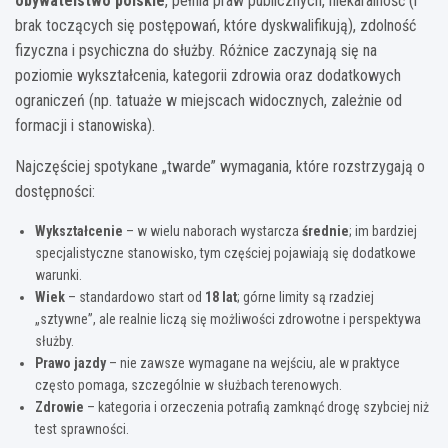
obywatelstwo polskie
, pełnia praw publicznych, niekaralność (i
brak toczących się postępowań, które dyskwalifikują), zdolność
fizyczna i psychiczna do służby. Różnice zaczynają się na
poziomie wykształcenia, kategorii zdrowia oraz dodatkowych
ograniczeń (np. tatuaże w miejscach widocznych, zależnie od
formacji i stanowiska).
Najczęściej spotykane „twarde” wymagania, które rozstrzygają o
dostępności:
Wykształcenie
– w wielu naborach wystarcza
średnie
; im bardziej
specjalistyczne stanowisko, tym częściej pojawiają się dodatkowe
warunki.
Wiek
– standardowo start od
18 lat
; górne limity są rzadziej
„sztywne”, ale realnie liczą się możliwości zdrowotne i perspektywa
służby.
Prawo jazdy
– nie zawsze wymagane na wejściu, ale w praktyce
często pomaga, szczególnie w służbach terenowych.
Zdrowie
– kategoria i orzeczenia potrafią zamknąć drogę szybciej niż
test sprawności.