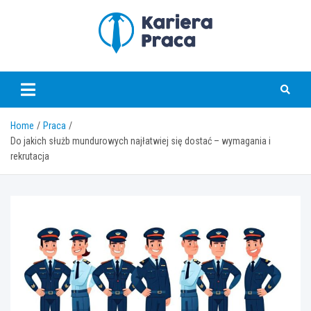
Skip
to
content
karierapraca.pl
Home
Praca
Do jakich służb mundurowych najłatwiej się dostać – wymagania i
rekrutacja