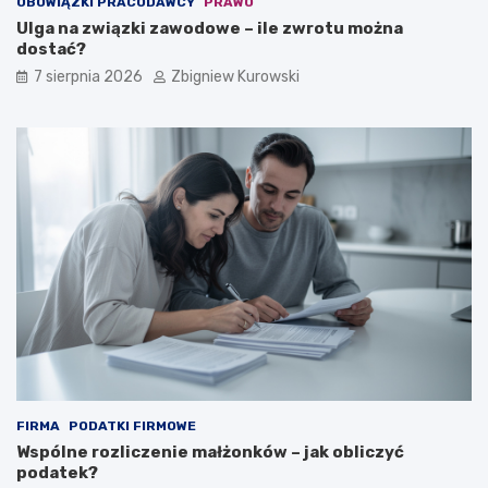
OBOWIĄZKI PRACODAWCY
PRAWO
y
Ulga na związki zawodowe – ile zwrotu można
?
dostać?
7 sierpnia 2026
Zbigniew Kurowski
FIRMA
PODATKI FIRMOWE
Wspólne rozliczenie małżonków – jak obliczyć
podatek?