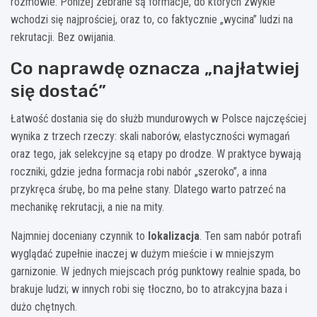
rozmowie. Poniżej zebrane są formacje, do których zwykle
wchodzi się najprościej, oraz to, co faktycznie „wycina” ludzi na
rekrutacji. Bez owijania.
Co naprawdę oznacza „najłatwiej
się dostać”
Łatwość dostania się do służb mundurowych w Polsce najczęściej
wynika z trzech rzeczy: skali naborów, elastyczności wymagań
oraz tego, jak selekcyjne są etapy po drodze. W praktyce bywają
roczniki, gdzie jedna formacja robi nabór „szeroko”, a inna
przykręca śrubę, bo ma pełne stany. Dlatego warto patrzeć na
mechanikę rekrutacji, a nie na mity.
Najmniej doceniany czynnik to
lokalizacja
. Ten sam nabór potrafi
wyglądać zupełnie inaczej w dużym mieście i w mniejszym
garnizonie. W jednych miejscach próg punktowy realnie spada, bo
brakuje ludzi; w innych robi się tłoczno, bo to atrakcyjna baza i
dużo chętnych.