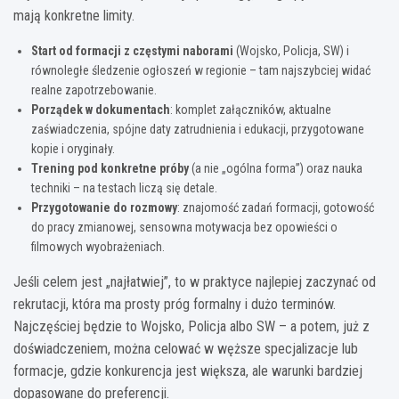
mają konkretne limity.
Start od formacji z częstymi naborami
(Wojsko, Policja, SW) i
równoległe śledzenie ogłoszeń w regionie – tam najszybciej widać
realne zapotrzebowanie.
Porządek w dokumentach
: komplet załączników, aktualne
zaświadczenia, spójne daty zatrudnienia i edukacji, przygotowane
kopie i oryginały.
Trening pod konkretne próby
(a nie „ogólna forma”) oraz nauka
techniki – na testach liczą się detale.
Przygotowanie do rozmowy
: znajomość zadań formacji, gotowość
do pracy zmianowej, sensowna motywacja bez opowieści o
filmowych wyobrażeniach.
Jeśli celem jest „najłatwiej”, to w praktyce najlepiej zaczynać od
rekrutacji, która ma prosty próg formalny i dużo terminów.
Najczęściej będzie to Wojsko, Policja albo SW – a potem, już z
doświadczeniem, można celować w węższe specjalizacje lub
formacje, gdzie konkurencja jest większa, ale warunki bardziej
dopasowane do preferencji.