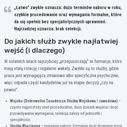
„Łatwo” zwykle oznacza: dużo terminów naboru w roku,
szybkie procedowanie oraz wymagania formalne, które
da się spełnić bez specjalistycznych uprawnień.
Najrzadziej oznacza: brak selekcji.
Do jakich służb zwykle najłatwiej
wejść (i dlaczego)
W ostatnich latach najszybciej „przepuszczają” te formacje, które
mają stałą rotację i regularne wakaty. Zwykle są to służby, gdzie
praca jest wymagająca zmianowo albo specyficzna psychicznie,
więc odpada część kandydatów już na etapie decyzji „czy na
pewno”.
Wojsko (Dobrowolna Zasadnicza Służba Wojskowa / zawodowa)
–
często najprostszy start proceduralnie, dużo ścieżek wejścia i dość
przewidywalne wymagania; selekcja zależy od jednostki i
specjalności.
Służba Więzienna
– regularne nabory, formalnie dość dostępne progi,