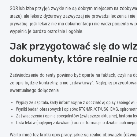
SOR lub izba przyjęć zwykle nie są dobrym miejscem na zdobywa
urazu), ale lekarz dyżurowy zazwyczaj nie prowadzi leczenia i ni
prywatną: jeśli lekarz nie ma dokumentacji i nie widzi pacjenta 
wypełnić je bardzo ostrożnie i ogólnie.
Jak przygotować się do wiz
dokumenty, które realnie r
Zaświadczenie do renty powinno być oparte na faktach, czyli na d
że opis będzie konkretny, a nie „zdawkowy”. Najlepiej przygotow
ewentualnego dołączenia.
Wypisy ze szpitala, karty informacyjne z oddziałów, opisy zabiegów i 
Wyniki badań obrazowych i opisów: RTG/MRI/CT/USG, EMG, spirometria
Zaświadczenia i opinie specjalistów (zwłaszcza aktualne), historia lecz
Lista leków (najlepiej z dawkami) oraz informacje o działaniach niep
Warto mieć też krótki opis pracy: jakie są realne obowiązki (dźwi