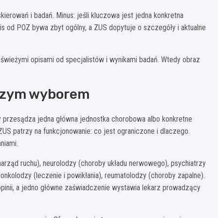
skierowań i badań. Minus: jeśli kluczowa jest jedna konkretna
pis od POZ bywa zbyt ogólny, a ZUS dopytuje o szczegóły i aktualne
 świeżymi opisami od specjalistów i wynikami badań. Wtedy obraz
epszym wyborem
cy przesądza jedna główna jednostka chorobowa albo konkretne
ZUS patrzy na funkcjonowanie: co jest ograniczone i dlaczego.
niami.
narząd ruchu), neurolodzy (choroby układu nerwowego), psychiatrzy
onkolodzy (leczenie i powikłania), reumatolodzy (choroby zapalne).
” opinii, a jedno główne zaświadczenie wystawia lekarz prowadzący