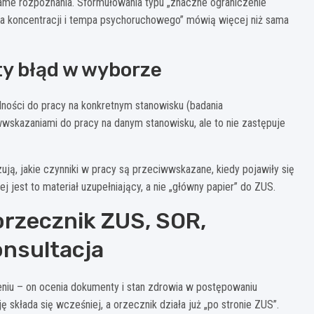
ż same rozpoznania. Sformułowania typu „znaczne ograniczenie
ia koncentracji i tempa psychoruchowego” mówią więcej niż sama
ty błąd w wyborze
olności do pracy na konkretnym stanowisku (badania
skazaniami do pracy na danym stanowisku, ale to nie zastępuje
ą, jakie czynniki w pracy są przeciwwskazane, kiedy pojawiły się
j jest to materiał uzupełniający, a nie „główny papier” do ZUS.
 orzecznik ZUS, SOR,
nsultacja
niu – on ocenia dokumenty i stan zdrowia w postępowaniu
składa się wcześniej, a orzecznik działa już „po stronie ZUS”.