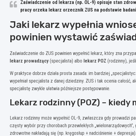
Zaświadczenie od lekarza (np. OL-9) opisuje stan zdrowi
pracy orzeka lekarz orzecznik ZUS na podstawie badani
Jaki lekarz wypełnia wniose
powinien wystawić zaświa
Zaświadczenie do ZUS powinien wypełnić lekarz, który zna przyp
lekarz prowadzący
(specjalista) albo
lekarz POZ
(rodzinny), jeś
W praktyce dobrze działa prosta zasada: im bardziej „specjalistyc
wypełniał specjalista z danej dziedziny. ZUS i tak ocenia całość,
specjalistę zwykle ułatwia późniejsze postępowanie.
Lekarz rodzinny (POZ) – kiedy
Lekarz rodzinny może wypełnić OL-9, zwłaszcza gdy prowadzi pac
częsty wybór przy chorobach przewlekłych „wielonarządowych”, 
zdrowotne nakładają się (np. kręgosłup + nadciśnienie + depresja)