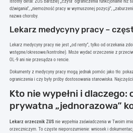
Istotny detal: ZUS bardziej „czyta” ograniczenia funkcjonalne ni
dźwigania”, „niemożność pracy w wymuszonej pozycji”, „zaburzen
nazwa choroby.
Lekarz medycyny pracy – częs
Lekarz medycyny pracy nie jest „od renty”, tylko od orzekania zd
wstępne/okresowe/kontrolne). Może wydać orzeczenie z przeciww
OL-9 ani nie przesądza o rencie.
Dokumenty z medycyny pracy mogą jednak pomóc jako tło: pokazuj
ograniczenia i czy były próby dostosowania stanowiska. Najczęście
Kto nie wypełni i dlaczego:
prywatna „jednorazowa” ko
Lekarz orzecznik ZUS
nie wypełnia zaświadczenia w Twoim imie
orzeczniczym. To częste nieporozumienie: wniosek i dokumentację 