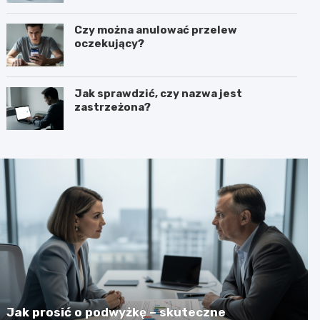
Czy można anulować przelew
oczekujący?
Jak sprawdzić, czy nazwa jest
zastrzeżona?
Jak prosić o podwyżkę – skuteczne