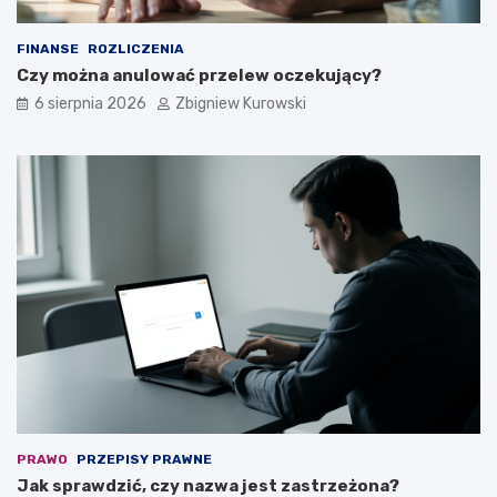
ż
y
FINANSE
ROZLICZENIA
?
Czy można anulować przelew oczekujący?
6 sierpnia 2026
Zbigniew Kurowski
PRAWO
PRZEPISY PRAWNE
Jak sprawdzić, czy nazwa jest zastrzeżona?