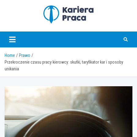
Skip
to
content
karierapraca.pl
Home
Prawo
Przekroczenie czasu pracy kierowcy: skutki, taryfikator kar i sposoby
unikania