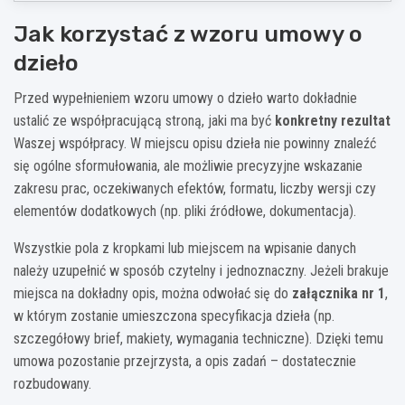
§ 5. Odbiór Dzieła i odpowiedzialność za wady
Jak korzystać z wzoru umowy o
1. Zamawiający zobowiązuje się do zbadania Dzieła w terminie …….. dni od dnia jego przekazania
i zgłoszenia ewentualnych wad w formie pisemnej lub dokumentowej.
dzieło
2. W przypadku stwierdzenia wad Dzieła, Wykonawca zobowiązuje się do ich usunięcia w
rozsądnym terminie uzgodnionym ze Zamawiającym, nie krótszym niż …….. dni.
Przed wypełnieniem wzoru umowy o dzieło warto dokładnie
3. Wykonawca ponosi odpowiedzialność za wady fizyczne Dzieła na zasadach określonych w
Kodeksie cywilnym.
ustalić ze współpracującą stroną, jaki ma być
konkretny rezultat
§ 6. Rozwiązanie umowy
Waszej współpracy. W miejscu opisu dzieła nie powinny znaleźć
1. Każda ze Stron może odstąpić od umowy w przypadkach przewidzianych w Kodeksie cywilnym
się ogólne sformułowania, ale możliwie precyzyjne wskazanie
oraz w razie istotnego naruszenia postanowień umowy przez drugą Stronę.
2. Odstąpienie od umowy wymaga formy pisemnej pod rygorem nieważności.
zakresu prac, oczekiwanych efektów, formatu, liczby wersji czy
3. W razie odstąpienia od umowy Zamawiający zobowiązuje się do zapłaty wynagrodzenia za
elementów dodatkowych (np. pliki źródłowe, dokumentacja).
część Dzieła wykonaną do dnia odstąpienia, o ile ma ona dla niego wartość użytkową.
§ 7. Postanowienia końcowe
Wszystkie pola z kropkami lub miejscem na wpisanie danych
1. Wszelkie zmiany umowy wymagają formy pisemnej pod rygorem nieważności.
należy uzupełnić w sposób czytelny i jednoznaczny. Jeżeli brakuje
2. W sprawach nieuregulowanych niniejszą umową zastosowanie mają przepisy Kodeksu
cywilnego, w szczególności art. 627–646 k.c.
miejsca na dokładny opis, można odwołać się do
załącznika nr 1
,
3. Spory wynikłe z niniejszej umowy Strony będą starały się rozwiązać polubownie, a w przypadku
w którym zostanie umieszczona specyfikacja dzieła (np.
braku porozumienia poddadzą je rozstrzygnięciu sądu powszechnego właściwego dla siedziby /
miejsca zamieszkania ………………………………………………………………………………..
szczegółowy brief, makiety, wymagania techniczne). Dzięki temu
4. Umowę sporządzono w dwóch jednobrzmiących egzemplarzach, po jednym dla każdej ze Stron.
umowa pozostanie przejrzysta, a opis zadań – dostatecznie
………………………………………………………..
Zamawiający
rozbudowany.
………………………………………………………..
Wykonawca