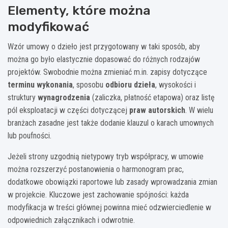
Elementy, które można
Wzór umowy o dzieło – do samodzielnego dostosowania.
modyfikować
Wzór umowy o dzieło jest przygotowany w taki sposób, aby
można go było elastycznie dopasować do różnych rodzajów
projektów. Swobodnie można zmieniać m.in. zapisy dotyczące
terminu wykonania
, sposobu
odbioru dzieła
, wysokości i
struktury
wynagrodzenia
(zaliczka, płatność etapowa) oraz listę
pól eksploatacji w części dotyczącej
praw autorskich
. W wielu
branżach zasadne jest także dodanie klauzul o karach umownych
lub poufności.
Jeżeli strony uzgodnią nietypowy tryb współpracy, w umowie
można rozszerzyć postanowienia o harmonogram prac,
dodatkowe obowiązki raportowe lub zasady wprowadzania zmian
w projekcie. Kluczowe jest zachowanie spójności: każda
modyfikacja w treści głównej powinna mieć odzwierciedlenie w
odpowiednich załącznikach i odwrotnie.