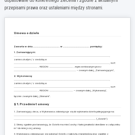
dopasowane do konkretnego zlecenia i zgodne z aktualnymi
przepisami prawa oraz ustaleniami między stronami.
Umowa o dzieło
Zawarta w dniu …………………………………….. w …………………………………….. pomiędzy:
1. Zamawiającym:
……………………………………………………………………………………………………………………………………………………………………….,
zamieszkałym / z siedzibą w
………………………………………………………………………………………………………………………………………………………………………., NIP:
……………………………………….. , REGON: ……………………………………….. , reprezentowanym przez
……………………………………………………………………………………………………………. – zwanym dalej „Zamawiającym”,
2. Wykonawcą:
……………………………………………………………………………………………………………………………………………………………………….,
zamieszkałym / z siedzibą w
………………………………………………………………………………………………………………………………………………………………………., NIP:
……………………………………….. , REGON: ……………………………………….. – zwanym dalej „Wykonawcą”,
łącznie zwanymi dalej „Stronami”.
§ 1. Przedmiot umowy
1. Zamawiający zleca, a Wykonawca zobowiązuje się do wykonania dzieła polegającego na:
……………………………………………………………………………………………………………………………………………………………………………………………
………………………………………………………………………………………………………………………………………………. („Dzieło”).
2. Strony zgodnie postanawiają, że Dzieło ma mieć cechy i funkcjonalności określone w załączniku
nr 1 do niniejszej umowy.
3. Wykonawca zobowiązuje się wykonać Dzieło z należytą starannością oraz zgodnie z