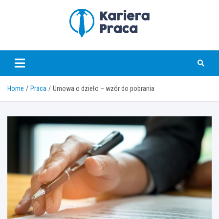
Skip
to
content
karierapraca.pl
Home
Praca
Umowa o dzieło – wzór do pobrania