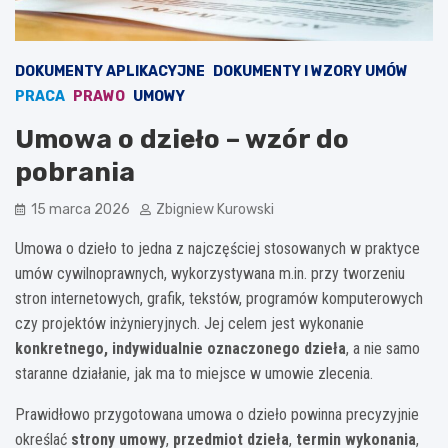
DOKUMENTY APLIKACYJNE
DOKUMENTY I WZORY UMÓW
PRACA
PRAWO
UMOWY
Umowa o dzieło – wzór do
pobrania
15 marca 2026
Zbigniew Kurowski
Umowa o dzieło to jedna z najczęściej stosowanych w praktyce
umów cywilnoprawnych, wykorzystywana m.in. przy tworzeniu
stron internetowych, grafik, tekstów, programów komputerowych
czy projektów inżynieryjnych. Jej celem jest wykonanie
konkretnego, indywidualnie oznaczonego dzieła
, a nie samo
staranne działanie, jak ma to miejsce w umowie zlecenia.
Prawidłowo przygotowana umowa o dzieło powinna precyzyjnie
określać
strony umowy
,
przedmiot dzieła
,
termin wykonania
,