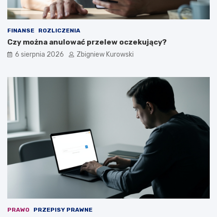
e
ż
y
FINANSE
ROZLICZENIA
?
Czy można anulować przelew oczekujący?
6 sierpnia 2026
Zbigniew Kurowski
PRAWO
PRZEPISY PRAWNE