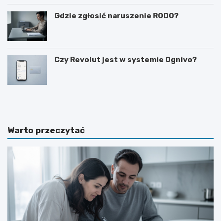
Gdzie zgłosić naruszenie RODO?
Czy Revolut jest w systemie Ognivo?
J
C
a
z
k
a
p
s
r
w
Warto przeczytać
o
y
s
p
i
o
ć
w
o
i
p
e
o
d
d
z
w
e
y
n