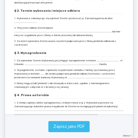
obowiązującymi przepisami prawa.
§ 2. Termin wykonania i miejsce odbioru
1. Wykonawca zobowiązuje się wykonać Dzieło i przekazać je Zamawiającemu do dnia
……………………………………..
2. Miejscem odbioru Dzieła będzie
………………………………………………………………………………………………………………………………………………………………………. lub inne
miejsce uzgodnione przez Strony w formie pisemnej lub dokumentowej.
3. Za dzień wykonania Dzieła uważa się dzień podpisania przez Strony protokołu odbioru bez
zastrzeżeń.
§ 3. Wynagrodzenie
1. Za wykonanie Dzieła Wykonawcy przysługuje wynagrodzenie w kwocie …………………………………….. zł
(słownie: ………………………………………………………………………………………………………………………………) brutto.
2. Wynagrodzenie zostanie zapłacone na podstawie rachunku / faktury wystawionej przez
Wykonawcę w terminie …….. dni od dnia podpisania protokołu odbioru Dzieła bez zastrzeżeń,
przelewem na rachunek bankowy Wykonawcy nr ……………………………………………………………………………….
3. Strony mogą ustalić płatność zaliczkową lub w transzach, zgodnie z harmonogramem
stanowiącym załącznik nr 2 do niniejszej umowy.
§ 4. Prawa autorskie
1. Z chwilą zapłaty całości wynagrodzenia, o którym mowa w § 3, Wykonawca przenosi na
Zamawiającego autorskie prawa majątkowe do Dzieła na następujących polach eksploatacji:
……………………………………………………………………………………………………………………………………………………………………………………………
……………………………………………………………………………………………………………………………………………….
2. Przeniesienie praw obejmuje prawo do utrwalania, zwielokrotniania, wprowadzania do obrotu,
publicznego udostępniania oraz modyfikacji Dzieła w zakresie niezbędnym do jego wykorzystania
Zapisz jako PDF
zgodnie z przeznaczeniem.
3. Wynagrodzenie, o którym mowa w § 3, obejmuje wynagrodzenie za przeniesienie autorskich
Strona 1
praw majątkowych.