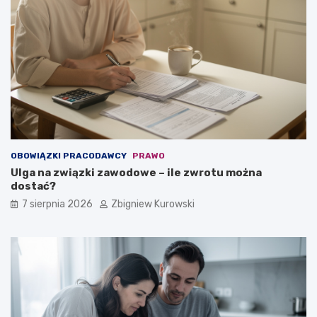
g
d
u
c
m
z
e
e
n
g
t
o
y
z
a
l
e
ż
OBOWIĄZKI PRACODAWCY
PRAWO
y
Ulga na związki zawodowe – ile zwrotu można
?
dostać?
7 sierpnia 2026
Zbigniew Kurowski