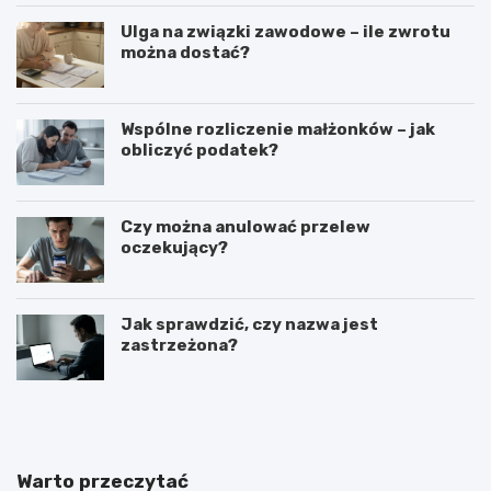
Ulga na związki zawodowe – ile zwrotu
można dostać?
Wspólne rozliczenie małżonków – jak
obliczyć podatek?
Czy można anulować przelew
oczekujący?
Jak sprawdzić, czy nazwa jest
zastrzeżona?
J
C
a
z
k
a
p
s
r
w
Warto przeczytać
o
y