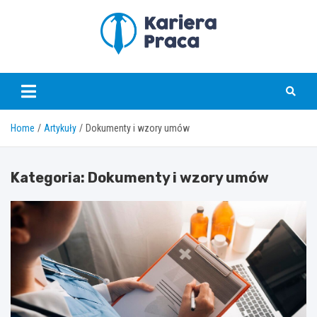
Skip
to
content
karierapraca.pl
Home
Artykuły
Dokumenty i wzory umów
Kategoria:
Dokumenty i wzory umów