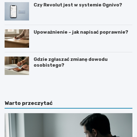
Czy Revolut jest w systemie Ognivo?
Upoważnienie – jak napisać poprawnie?
Gdzie zgłaszać zmianę dowodu
osobistego?
J
C
a
z
k
a
p
s
r
w
Warto przeczytać
o
y
s
p
i
o
ć
w
o
i
p
e