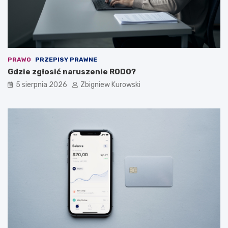
t
o
y
z
a
l
e
ż
PRAWO
PRZEPISY PRAWNE
y
Gdzie zgłosić naruszenie RODO?
?
5 sierpnia 2026
Zbigniew Kurowski