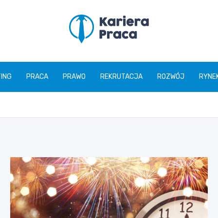
karierapraca.pl
ING
PRACA
PRAWO
REKRUTACJA
ROZWÓJ
RYNE