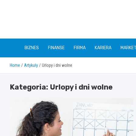
Skip
to
content
BIZNES
FINANSE
FIRMA
KARIERA
MARKET
Home
Artykuły
Urlopy i dni wolne
Kategoria:
Urlopy i dni wolne