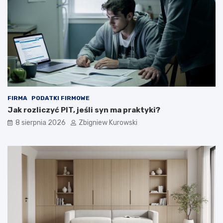
j
u
ą
m
o
e
b
n
l
t
i
y
c
z
y
ć
FIRMA
PODATKI FIRMOWE
?
Jak rozliczyć PIT, jeśli syn ma praktyki?
8 sierpnia 2026
Zbigniew Kurowski