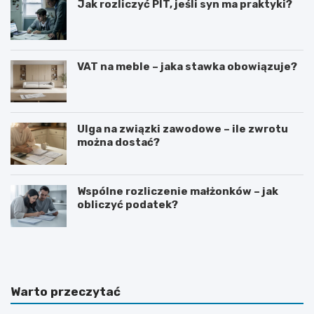
Jak rozliczyć PIT, jeśli syn ma praktyki?
VAT na meble – jaka stawka obowiązuje?
Ulga na związki zawodowe – ile zwrotu
można dostać?
Wspólne rozliczenie małżonków – jak
obliczyć podatek?
S
J
t
a
a
k
w
p
k
r
Warto przeczytać
a
o
n
s