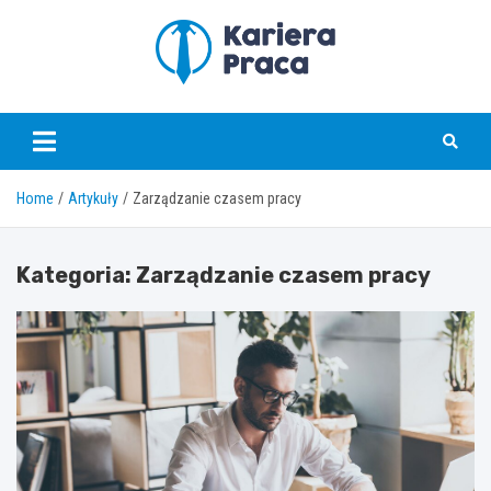
Skip
to
content
karierapraca.pl
Home
Artykuły
Zarządzanie czasem pracy
Kategoria:
Zarządzanie czasem pracy