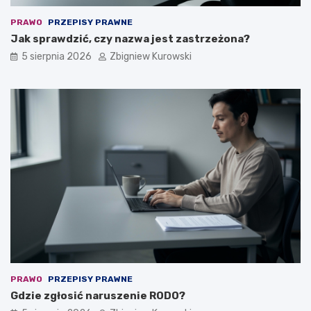
k
w
u
y
PRAWO
PRZEPISY PRAWNE
t
o
Jak sprawdzić, czy nazwa jest zastrzeżona?
e
p
5 sierpnia 2026
Zbigniew Kurowski
c
r
z
a
n
c
e
ę
a
–
r
o
g
d
u
c
m
z
e
e
n
g
t
o
y
z
a
l
e
ż
PRAWO
PRZEPISY PRAWNE
y
Gdzie zgłosić naruszenie RODO?
?