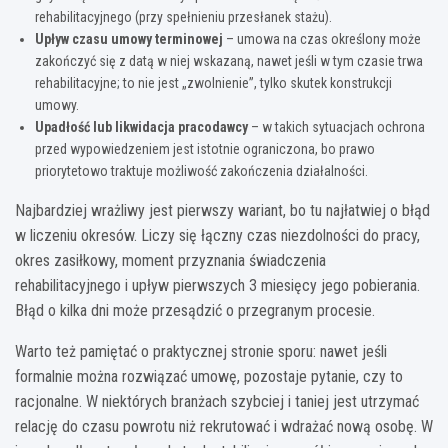
rehabilitacyjnego (przy spełnieniu przesłanek stażu).
Upływ czasu umowy terminowej
– umowa na czas określony może
zakończyć się z datą w niej wskazaną, nawet jeśli w tym czasie trwa
rehabilitacyjne; to nie jest „zwolnienie”, tylko skutek konstrukcji
umowy.
Upadłość lub likwidacja pracodawcy
– w takich sytuacjach ochrona
przed wypowiedzeniem jest istotnie ograniczona, bo prawo
priorytetowo traktuje możliwość zakończenia działalności.
Najbardziej wrażliwy jest pierwszy wariant, bo tu najłatwiej o błąd
w liczeniu okresów. Liczy się łączny czas niezdolności do pracy,
okres zasiłkowy, moment przyznania świadczenia
rehabilitacyjnego i upływ pierwszych 3 miesięcy jego pobierania.
Błąd o kilka dni może przesądzić o przegranym procesie.
Warto też pamiętać o praktycznej stronie sporu: nawet jeśli
formalnie można rozwiązać umowę, pozostaje pytanie, czy to
racjonalne. W niektórych branżach szybciej i taniej jest utrzymać
relację do czasu powrotu niż rekrutować i wdrażać nową osobę. W